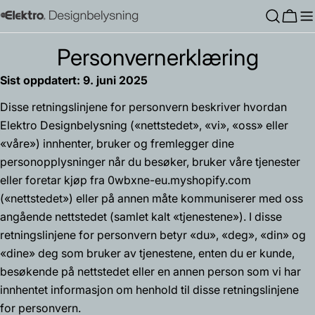
Hopp
Hand
til
innholdet
Personvernerklæring
Sist oppdatert: 9. juni 2025
Disse retningslinjene for personvern beskriver hvordan
Elektro Designbelysning («nettstedet», «vi», «oss» eller
«våre») innhenter, bruker og fremlegger dine
personopplysninger når du besøker, bruker våre tjenester
eller foretar kjøp fra 0wbxne-eu.myshopify.com
(«nettstedet») eller på annen måte kommuniserer med oss
angående nettstedet (samlet kalt «tjenestene»). I disse
retningslinjene for personvern betyr «du», «deg», «din» og
«dine» deg som bruker av tjenestene, enten du er kunde,
besøkende på nettstedet eller en annen person som vi har
innhentet informasjon om henhold til disse retningslinjene
for personvern.