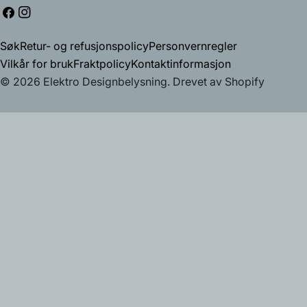
Facebook
Instagram
Søk
Retur- og refusjonspolicy
Personvernregler
Vilkår for bruk
Fraktpolicy
Kontaktinformasjon
© 2026
Elektro Designbelysning
.
Drevet av Shopify