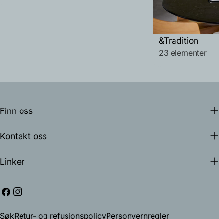
&Tradition
23 elementer
Finn oss
Kontakt oss
Linker
Facebook
Instagram
Søk
Retur- og refusjonspolicy
Personvernregler