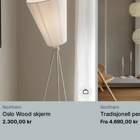
Velg alternativer
Leverandør:
Leverandør:
Northern
Northern
Oslo Wood skjerm
Tradisjonell pe
Vanlig
2.300,00 kr
Vanlig
Fra 4.690,00 kr
pris
pris