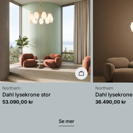
Velg alternativer
Leverandør:
Leverandør:
Northern
Northern
Dahl lysekrone stor
Dahl lysekrone 
Vanlig
53.090,00 kr
Vanlig
36.490,00 kr
pris
pris
Se mer