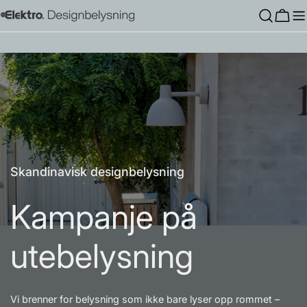
Hopp
Hand
til
innholdet
Skandinavisk designbelysning
Kampanje på
utebelysning
Vi brenner for belysning som ikke bare lyser opp rommet –