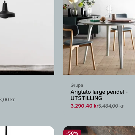
Leverandør:
Grupa
Arigtato large pendel -
UTSTILLING
8,00 kr
3.290,40 kr
5.484,00 kr
Salgs
Vanlig
pris
pris
-50%