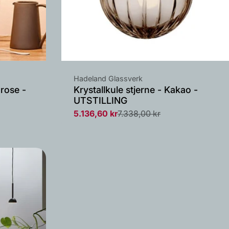
Leverandør:
Hadeland Glassverk
rose -
Krystallkule stjerne - Kakao -
UTSTILLING
5.136,60 kr
7.338,00 kr
Salgs
Vanlig
pris
pris