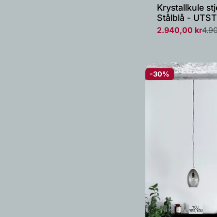
Krystallkule s
Stålblå - UTS
2.940,00 kr
4.9
Salgs
Vanlig
pris
pris
-30%