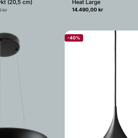
kt (20,5 cm)
Heat Large
Vanlig
14.490,00 kr
 kr
pris
-40%