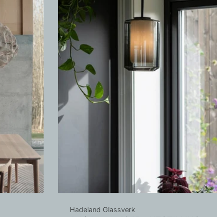
Leverandør:
Hadeland Glassverk