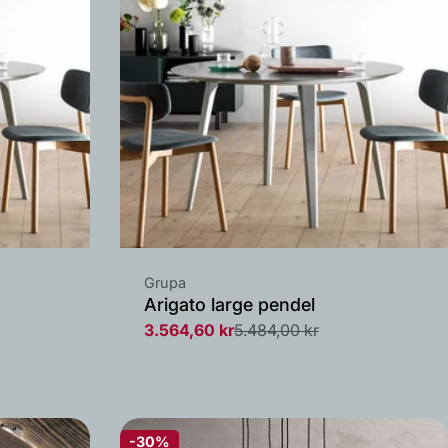
Leverandør:
Grupa
Arigato large pendel
3.564,60 kr
5.484,00 kr
Salgs
Vanlig
pris
pris
-30%