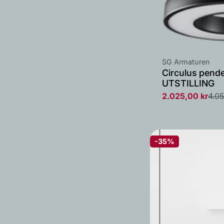
Leverandør:
SG Armaturen
Circulus pend
UTSTILLING
2.025,00 kr
4.05
Salgs
Vanlig
pris
pris
-35%