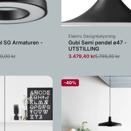
Leverandør:
Elektro Designbelysning
el SG Armaturen -
Gubi Semi pendel ø47 -
UTSTILLING
0,00 kr
3.479,40 kr
5.799,00 kr
Salgs
Vanlig
pris
pris
-40%