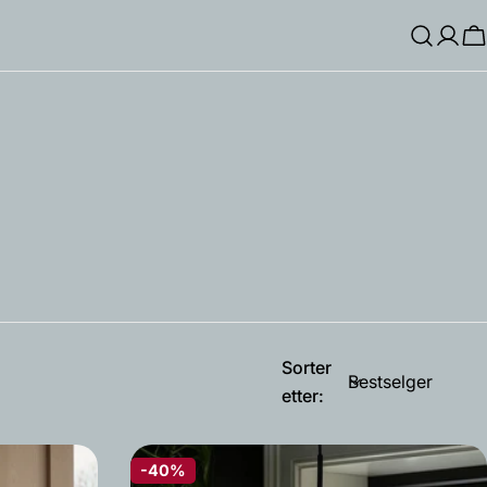
Log
H
Inn
Sorter
etter:
-40%