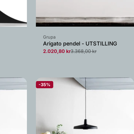
Leverandør:
Grupa
Arigato pendel - UTSTILLING
2.020,80 kr
3.368,00 kr
Salgs
Vanlig
pris
pris
-35%