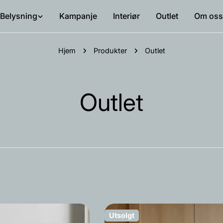
Belysning
Kampanje
Interiør
Outlet
Om oss
Hjem
Produkter
Outlet
S
Outlet
a
m
l
i
Utsolgt