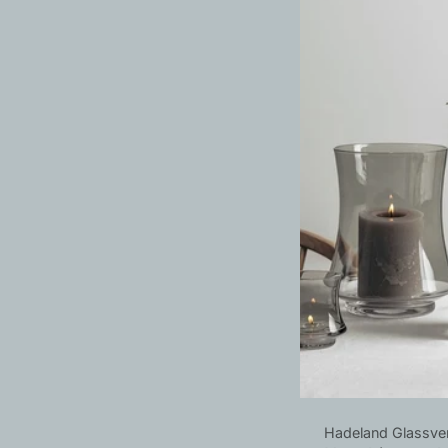
Leverandør:
Hadeland Glassve