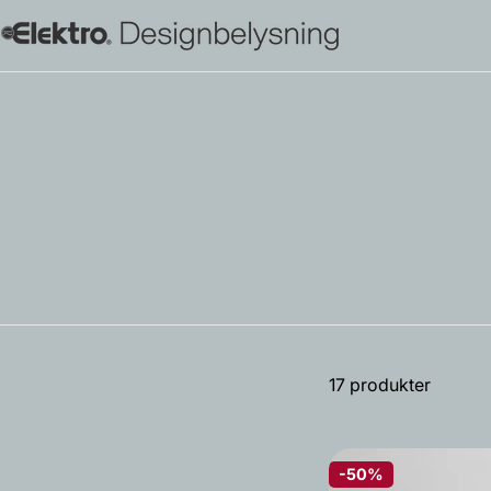
Hopp
til
innholdet
17 produkter
-50%