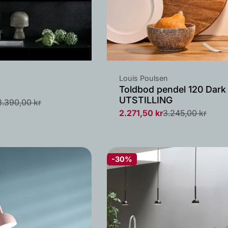
Leverandør:
Louis Poulsen
Toldbod pendel 120 Dark 
UTSTILLING
3.390,00 kr
2.271,50 kr
3.245,00 kr
Salgs
Vanlig
pris
pris
-30%