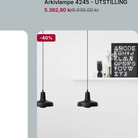
Arkivlampe 4245 - UTSTILLING
5.362,80 kr
8.938,00 kr
Salgs
Vanlig
pris
pris
-40%