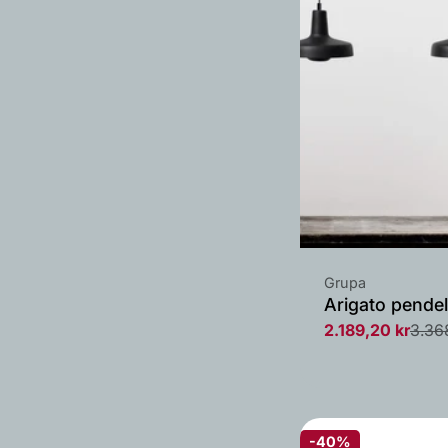
Leverandør:
Grupa
Arigato pendel
2.189,20 kr
3.36
Salgs
Vanlig
pris
pris
-40%