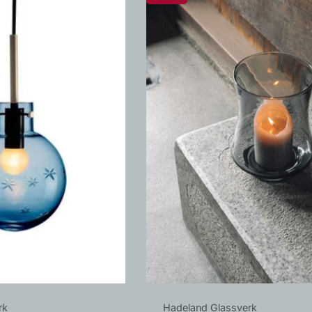
Leverandør:
rk
Hadeland Glassverk