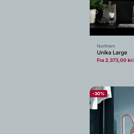
Leverandør:
Northern
Unika Large
Fra 2.373,00 kr
Salgs
Vanlig
pris
pris
-30%