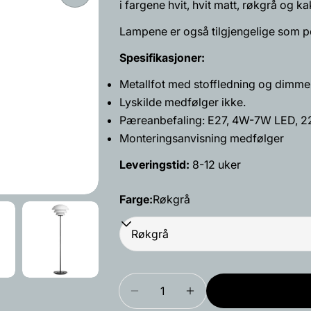
i fargene hvit, hvit matt, røkgrå og k
Din
epost
Lampene er også tilgjengelige som p
Del dette 
Din
Spesifikasjoner:
telefon
Dele
Metallfot med stoffledning og dimme
Din
Del
Del
Lyskilde medfølger ikke.
beskjed
på
på
Pæreanbefaling: E27, 4W-7W LED, 220
Facebook
X
Monteringsanvisning medfølger
Feltene merke
Leveringstid:
8-12 uker
Farge:
Røkgrå
Mengde
Reduser antallet for Arkivla
Øk antallet for Ark