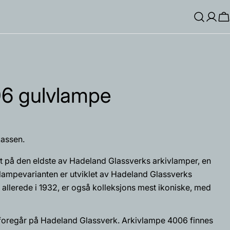
Log
H
Inn
6 gulvlampe
assen.
 på den eldste av Hadeland Glassverks arkivlamper, en
mpevarianten er utviklet av Hadeland Glassverks
allerede i 1932, er også kolleksjons mest ikoniske, med
Spør et spørsmål
foregår på Hadeland Glassverk. Arkivlampe 4006 finnes
Åpne media 5 i mod