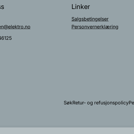
ss
Linker
Salgsbetingelser
en@elektro.no
Personvernerklæring
46125
Søk
Retur- og refusjonspolicy
Pe