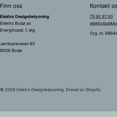
Finn oss
Kontakt o
Elektro Designbelysning
75 50 37 00
Elektro Bodø as
elektrobutikk
Energihuset, 1. etg
Org. nr. 9864
Jernbaneveien 85
8006 Bodø
© 2026
Elektro Designbelysning
.
Drevet av Shopify