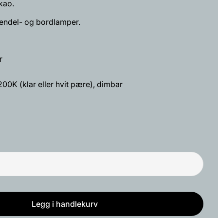
akao.
endel- og bordlamper.
produktet
Kopiere
r
Fest
på
0K (klar eller hvit pære), dimbar
Pinterest
t med * er obligatoriske.
Send spørsmål
Legg i handlekurv
mpe 4006 gulvlampe
ivlampe 4006 gulvlampe