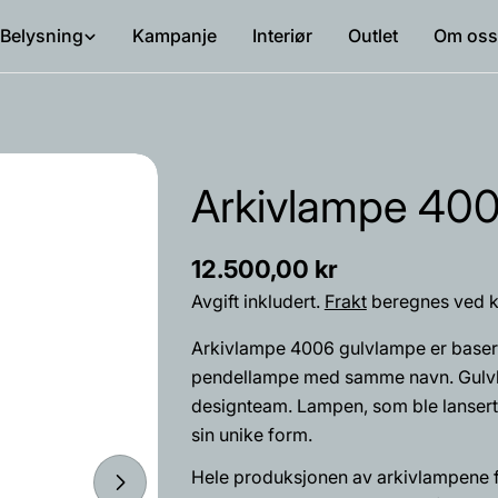
Belysning
Kampanje
Interiør
Outlet
Om oss
Arkivlampe 400
Vanlig
12.500,00 kr
pris
Avgift inkludert.
Frakt
beregnes ved k
Arkivlampe 4006 gulvlampe er basert
pendellampe med samme navn. Gulvla
designteam. Lampen, som ble lansert 
sin unike form.
Navnet
Hele produksjonen av arkivlampene 
ditt
Åpne media 4 i modal