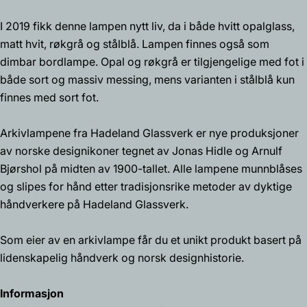
I 2019 fikk denne lampen nytt liv, da i både hvitt opalglass,
matt hvit, røkgrå og stålblå. Lampen finnes også som
dimbar bordlampe. Opal og røkgrå er tilgjengelige med fot i
både sort og massiv messing, mens varianten i stålblå kun
finnes med sort fot.
Spør et spørsmål
Arkivlampene fra Hadeland Glassverk er nye produksjoner
av norske designikoner tegnet av Jonas Hidle og Arnulf
Navnet
Bjørshol på midten av 1900-tallet. Alle lampene munnblåses
ditt
og slipes for hånd etter tradisjonsrike metoder av dyktige
Din
håndverkere på Hadeland Glassverk.
epost
Del dette produktet
Din
Som eier av en arkivlampe får du et unikt produkt basert på
telefon
Kopiere
lidenskapelig håndverk og norsk designhistorie.
Dele
Din
Del
Del
Fest
beskjed
Informasjon
på
på
på