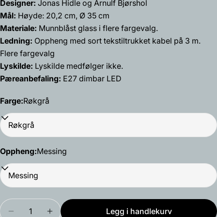
Facebook
X
Pinterest
Designer:
Jonas Hidle og Arnulf Bjørshol
Mål:
Høyde: 20,2 cm, Ø 35 cm
Feltene merket med * er obligatoriske.
Materiale:
Munnblåst glass i flere fargevalg.
Ledning:
Oppheng med sort tekstiltrukket kabel på 3 m.
Send spørsmål
Flere fargevalg
Lyskilde:
Lyskilde medfølger ikke.
Pæreanbefaling:
E27 dimbar LED
Farge:
Røkgrå
Oppheng:
Messing
Mengde
Legg i handlekurv