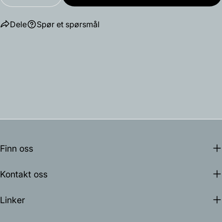
Reduser antallet for Arkivlampe 4280
Øk antallet for Arkivlampe 4280
Dele
Spør et spørsmål
Finn oss
Kontakt oss
Linker