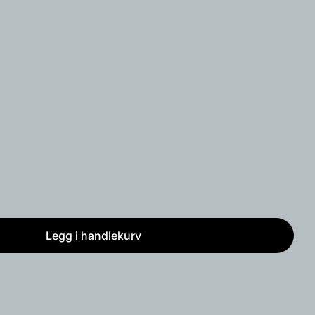
Åpne media 2 i mo
produktet
Kopiere
Fest
på
Pinterest
t med * er obligatoriske.
Send spørsmål
Legg i handlekurv
 gulvlampe
ncer gulvlampe