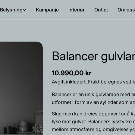
Belysning
Kampanje
Interiør
Outlet
Om oss
Balancer gulvl
Vanlig
10.990,00 kr
pris
Avgift inkludert.
Frakt
beregnes ved k
Balancer er en unik gulvlampe med en 
utformet i form av en sylinder som an
Skjermen kan dreies oppover for å ka
lyse mot gulvet. Balancers lysstyrke 
mellom atmosfære og omgivelseslys
Navnet