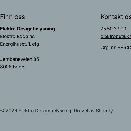
Finn oss
Kontakt o
Elektro Designbelysning
75 50 37 00
Elektro Bodø as
elektrobutikk
Energihuset, 1. etg
Org. nr. 9864
Jernbaneveien 85
8006 Bodø
© 2026
Elektro Designbelysning
.
Drevet av Shopify