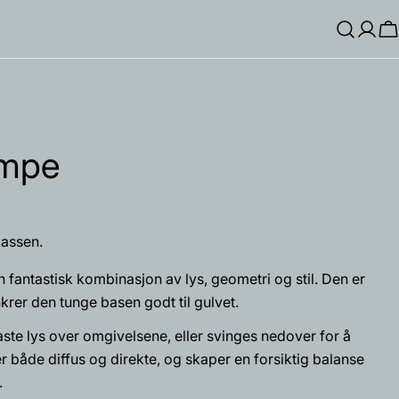
Log
H
Inn
ampe
assen.
fantastisk kombinasjon av lys, geometri og stil. Den er
krer den tunge basen godt til gulvet.
ste lys over omgivelsene, eller svinges nedover for å
Spør et spørsmål
er både diffus og direkte, og skaper en forsiktig balanse
.