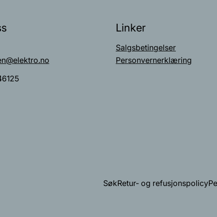
ss
Linker
Salgsbetingelser
en@elektro.no
Personvernerklæring
46125
Søk
Retur- og refusjonspolicy
Pe