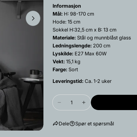
ditt
Informasjon
Din
Mål:
H: 98-170 cm
epost
Åpne media 1 i modal
Hode: 15 cm
Del dette 
Din
Sokkel H:32,5 cm x B: 13 cm
telefon
Materiale:
Stål og munnblåst glass
Dele
Ledningslengde:
200 cm
Din
Del
Del
beskjed
Lyskilde:
E27 Max 60W
på
på
Vekt:
15,1 kg
Facebook
X
Farge:
Sort
Feltene merke
Leveringstid:
Ca. 1-2 uker
Mengde
Reduser antallet for Balancer
Øk antallet for Bala
Dele
Spør et spørsmål