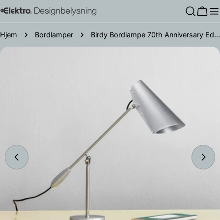
Hopp
Hand
til
innholdet
Hjem
Bordlamper
Birdy Bordlampe 70th Anniversary Edition
Gå
til
produktinformasjon
Åpne media 0 i modal