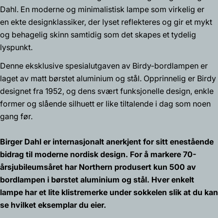
Dahl. En moderne og minimalistisk lampe som virkelig er
en ekte designklassiker, der lyset reflekteres og gir et mykt
Spør et spørsmål
og behagelig skinn samtidig som det skapes et tydelig
Navnet
lyspunkt.
ditt
Denne eksklusive spesialutgaven av Birdy-bordlampen er
Din
laget av matt børstet aluminium og stål. Opprinnelig er Birdy
epost
designet fra 1952, og dens svært funksjonelle design, enkle
Del dette produktet
Din
former og slående silhuett er like tiltalende i dag som noen
telefon
Kopiere
gang før.
Dele
Din
Del
Del
Fest
beskjed
Birger Dahl er internasjonalt anerkjent for sitt enestående
på
på
på
bidrag til moderne nordisk design. For å markere 70-
Facebook
X
Pinterest
årsjubileumsåret har Northern produsert kun 500 av
Feltene merket med * er obligatoriske.
bordlampen i børstet aluminium og stål. Hver enkelt
lampe har et lite klistremerke under sokkelen slik at du kan
Send spørsmål
se hvilket eksemplar du eier.