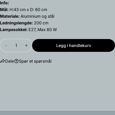
Info:
Mål:
H:43 cm x D: 60 cm
Materiale:
Aluminium og stål
Ledningslengde:
200 cm
Lampesokkel:
E27, Max 60 W
Mengde
Legg i handlekurv
Reduser antallet for Birdy Bordlampe 70th Anniver
Øk antallet for Birdy Bordlampe 70th Ann
Dele
Spør et spørsmål