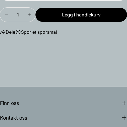
Mengde
Legg i handlekurv
Reduser antallet for Copenhagen SC7
Øk antallet for Copenhagen SC7
Dele
Spør et spørsmål
Finn oss
Kontakt oss