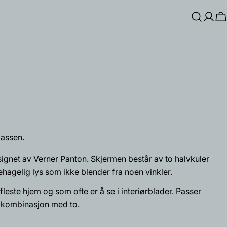
Log
H
Inn
assen.
signet av Verner Panton. Skjermen består av to halvkuler
hagelig lys som ikke blender fra noen vinkler.
fleste hjem og som ofte er å se i interiørblader. Passer
Spør et spørsmål
 i kombinasjon med to.