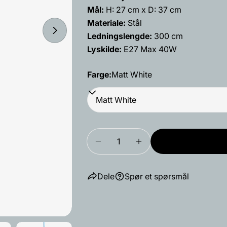
ditt
Mål:
H: 27 cm x D: 37 cm
Din
Materiale:
Stål
epost
Åpne media 8 i modal
Ledningslengde:
300 cm
Del dette 
Din
Lyskilde:
E27 Max 40W
telefon
Dele
Farge:
Matt White
Din
Del
Del
beskjed
på
på
Facebook
X
Feltene merke
Mengde
Reduser antallet for Flowerpo
Øk antallet for Flow
Dele
Spør et spørsmål