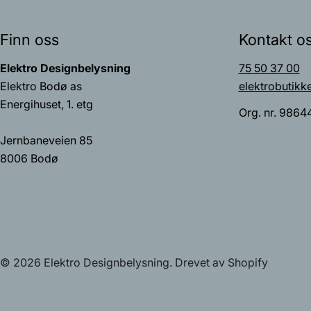
Finn oss
Kontakt o
Elektro Designbelysning
75 50 37 00
Elektro Bodø as
elektrobutikk
Energihuset, 1. etg
Org. nr. 9864
Jernbaneveien 85
8006 Bodø
© 2026
Elektro Designbelysning
.
Drevet av Shopify