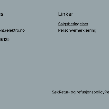
ss
Linker
Salgsbetingelser
en@elektro.no
Personvernerklæring
46125
Søk
Retur- og refusjonspolicy
Pe