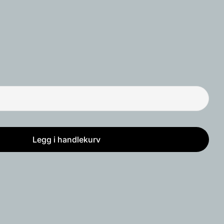
Åpne media 9 i mo
produktet
Kopiere
Fest
på
Pinterest
t med * er obligatoriske.
Legg i handlekurv
t VP7
erpot VP7
Send spørsmål