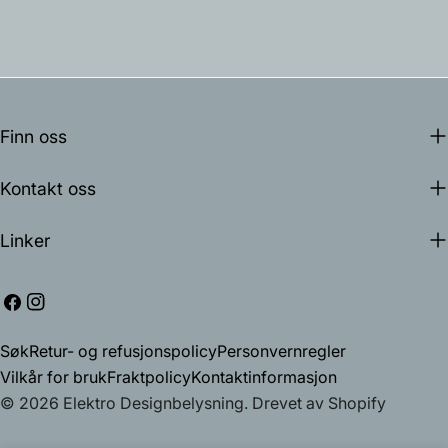
Finn oss
Kontakt oss
Linker
Facebook
Instagram
Søk
Retur- og refusjonspolicy
Personvernregler
Vilkår for bruk
Fraktpolicy
Kontaktinformasjon
© 2026
Elektro Designbelysning
.
Drevet av Shopify