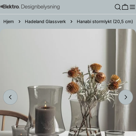
Hopp
Hand
til
innholdet
Hjem
Hadeland Glassverk
Hanabi stormlykt (20,5 cm)
Gå
til
produktinformasjon
Åpne media 0 i modal