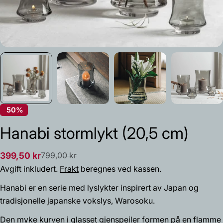
50%
Hanabi stormlykt (20,5 cm)
399,50 kr
799,00 kr
Salgs
Vanlig
Spør et spørsmål
Avgift inkludert.
Frakt
beregnes ved kassen.
pris
pris
Navnet
Hanabi er en serie med lyslykter inspirert av Japan og
ditt
tradisjonelle japanske vokslys, Warosoku.
Din
Den myke kurven i glasset gjenspeiler formen på en flamme
epost