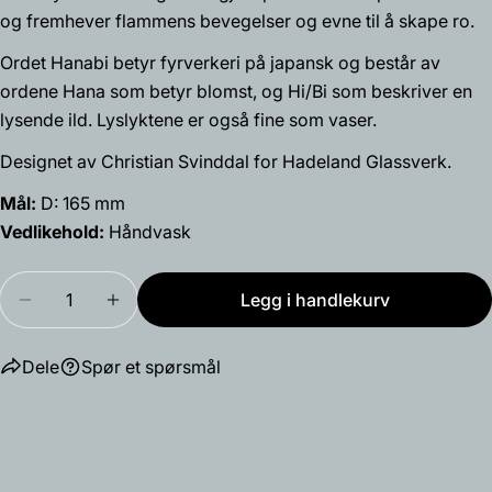
og fremhever flammens bevegelser og evne til å skape ro.
Del dette produktet
Din
telefon
Ordet Hanabi betyr fyrverkeri på japansk og består av
Kopiere
Dele
ordene Hana som betyr blomst, og Hi/Bi som beskriver en
Din
Del
Del
Fest
lysende ild. Lyslyktene er også fine som vaser.
beskjed
på
på
på
Facebook
X
Pinterest
Designet av Christian Svinddal for Hadeland Glassverk.
Mål:
D: 165 mm
Feltene merket med * er obligatoriske.
Vedlikehold:
Håndvask
Send spørsmål
Mengde
Legg i handlekurv
Reduser antallet for Hanabi stormlykt (20,5 cm)
Øk antallet for Hanabi stormlykt (20,5 c
Dele
Spør et spørsmål