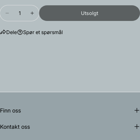
Mengde
Utsolgt
Reduser antallet for Heat Large
Øk antallet for Heat Large
Dele
Spør et spørsmål
Finn oss
Kontakt oss