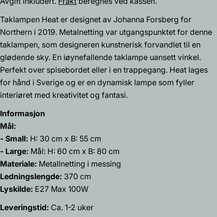
pris
Avgift inkludert.
Frakt
beregnes ved kassen.
Taklampen Heat er designet av Johanna Forsberg for
Spør et spørsmål
Northern i 2019. Metalnetting var utgangspunktet for denne
Navnet
taklampen, som designeren kunstnerisk forvandlet til en
ditt
glødende sky. En iøynefallende taklampe uansett vinkel.
Din
Perfekt over spisebordet eller i en trappegang. Heat lages
epost
for hånd i Sverige og er en dynamisk lampe som fyller
Del dette produktet
interiøret med kreativitet og fantasi.
Din
telefon
Kopiere
Informasjon
Dele
Din
Mål:
Del
Del
Fest
beskjed
- Small:
H: 30 cm x B: 55 cm
på
på
på
Facebook
X
Pinterest
- Large:
Mål: H: 60 cm x B: 80 cm
Materiale:
Metallnetting i messing
Feltene merket med * er obligatoriske.
Ledningslengde:
370 cm
Lyskilde:
E27 Max 100W
Send spørsmål
Leveringstid:
Ca. 1-2 uker