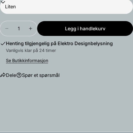
Mengde
Legg i handlekurv
Reduser antallet for Kin Bordlampe
Øk antallet for Kin Bordlampe
Henting tilgjengelig på
Elektro Designbelysning
Vanligvis klar på 24 timer
Se Butikkinformasjon
Dele
Spør et spørsmål