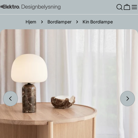
Hopp
Hand
til
innholdet
Hjem
Bordlamper
Kin Bordlampe
Gå
til
produktinformasjon
Åpne media 3 i modal