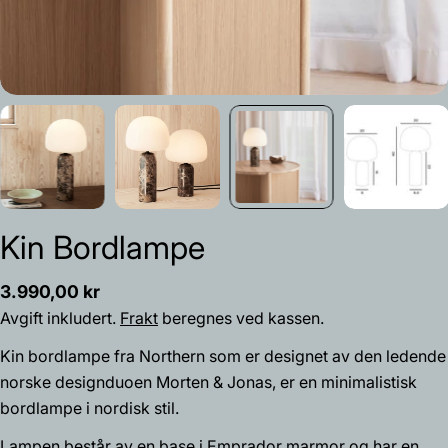
Kin Bordlampe
Vanlig
3.990,00 kr
pris
Avgift inkludert.
Frakt
beregnes ved kassen.
Kin bordlampe fra Northern som er designet av den ledende
norske designduoen Morten & Jonas, er en minimalistisk
bordlampe i nordisk stil.
Lampen består av en base i Emprador marmor og har en