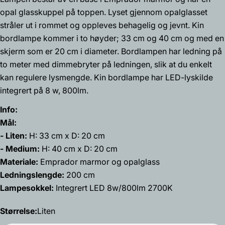
opal glasskuppel på toppen. Lyset gjennom opalglasset
stråler ut i rommet og oppleves behagelig og jevnt. Kin
Spør et spørsmål
bordlampe kommer i to høyder; 33 cm og 40 cm og med en
skjerm som er 20 cm i diameter. Bordlampen har ledning på
Navnet
ditt
to meter med dimmebryter på ledningen, slik at du enkelt
kan regulere lysmengde. Kin bordlampe har LED-lyskilde
Din
integrert på 8 w, 800lm.
epost
Del dette produktet
Din
Info:
telefon
Mål:
Kopiere
Dele
- Liten:
H: 33 cm x D: 20 cm
Din
Del
Del
Fest
beskjed
- Medium:
H: 40 cm x D: 20 cm
på
på
på
Materiale:
Emprador marmor og opalglass
Facebook
X
Pinterest
Ledningslengde:
200 cm
Feltene merket med * er obligatoriske.
Lampesokkel:
Integrert LED 8w/800lm 2700K
Send spørsmål
Størrelse:
Liten