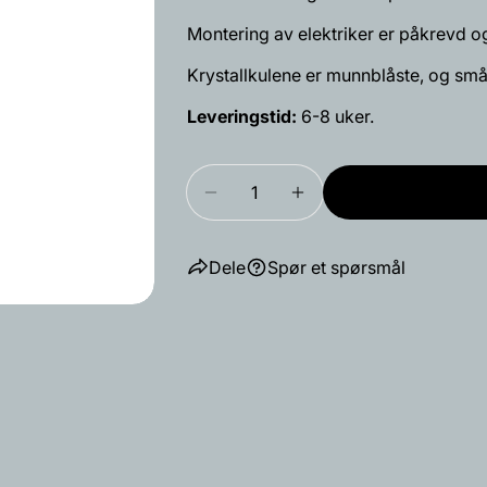
Din
Del
Del
Montering av elektriker er påkrevd 
beskjed
på
på
Krystallkulene er munnblåste, og små
Facebook
X
Leveringstid:
6-8 uker.
Feltene merke
Mengde
Reduser antallet for Krystallko
Øk antallet for Kryst
Dele
Spør et spørsmål