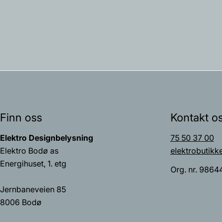
Finn oss
Kontakt o
Elektro Designbelysning
75 50 37 00
Elektro Bodø as
elektrobutikk
Energihuset, 1. etg
Org. nr. 9864
Jernbaneveien 85
8006 Bodø