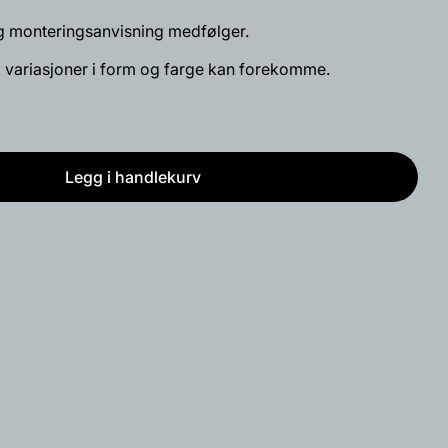
Fest
og monteringsanvisning medfølger.
på
 variasjoner i form og farge kan forekomme.
Pinterest
t med * er obligatoriske.
Send spørsmål
Legg i handlekurv
ngle kongull - 3 stk
allkongle kongull - 3 stk