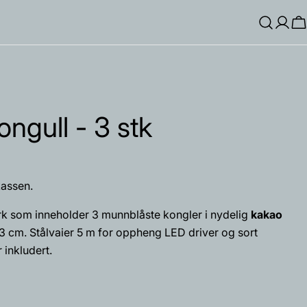
Log
H
Inn
ongull - 3 stk
Spør et spørsmål
assen.
rk som inneholder 3 munnblåste kongler i nydelig
kakao
23 cm. Stålvaier 5 m for oppheng LED driver og sort
inkludert.
produktet
Kopiere