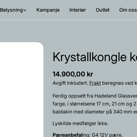
Belysning
Kampanje
Interiør
Outlet
Om oss
Krystallkongle k
Vanlig
14.900,00 kr
pris
Avgift inkludert.
Frakt
beregnes ved k
Navnet
Ferdig oppsett fra Hadeland Glassve
ditt
farge, i størrelsene 17 cm, 21 cm og 
Din
baldakin med diameter på 340 mm er 
epost
Del dette 
Lyskilde medfølger ikke.
Din
telefon
Pæreanbefal
ing: G4 12V pære.
Dele