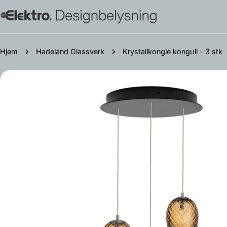
Hopp
til
innholdet
Hjem
Hadeland Glassverk
Krystallkongle kongull - 3 stk
Gå
til
produktinformasjon
Åpne media 0 i modal