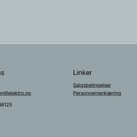
ss
Linker
Salgsbetingelser
en@elektro.no
Personvernerklæring
46125