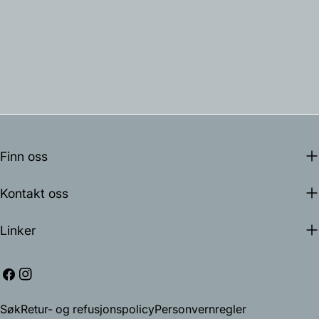
Finn oss
Kontakt oss
Linker
Facebook
Instagram
Søk
Retur- og refusjonspolicy
Personvernregler