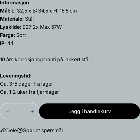
Del dette produktet
Informasjon
Din
Mål:
L:
32,5 x B: 34,5 x H: 16,5 cm
telefon
Kopiere
Dele
Materiale:
Stål
Din
Lyskilde:
E27 2x Max 57W
Del
Del
Fest
beskjed
på
på
på
Farge:
Sort
Facebook
X
Pinterest
IP:
44
Feltene merket med * er obligatoriske.
10 års korrosjonsgaranti på lakkert stål
Send spørsmål
Leveringstid:
Ca. 3-5 dager fra lager
Ca. 1-2 uker fra fjernlager
Mengde
Legg i handlekurv
Reduser antallet for Lofoten 1945 utendørs takla
Øk antallet for Lofoten 1945 utendørs t
Dele
Spør et spørsmål