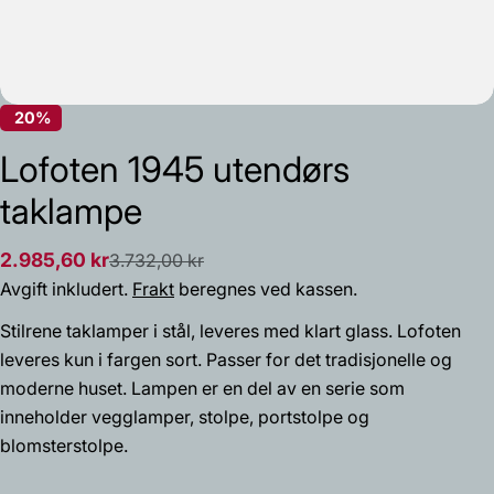
20%
Lofoten 1945 utendørs
taklampe
2.985,60 kr
3.732,00 kr
Salgs
Vanlig
Avgift inkludert.
Frakt
beregnes ved kassen.
pris
pris
Stilrene taklamper i stål, leveres med klart glass. Lofoten
Spør et spørsmål
leveres kun i fargen sort. Passer for det tradisjonelle og
moderne huset. Lampen er en del av en serie som
Navnet
ditt
inneholder vegglamper, stolpe, portstolpe og
blomsterstolpe.
Din
epost