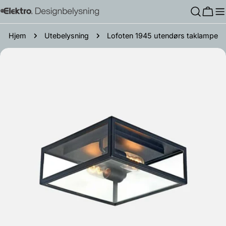
Hopp
Hand
til
innholdet
Hjem
Utebelysning
Lofoten 1945 utendørs taklampe
Gå
til
produktinformasjon
Åpne media 0 i modal