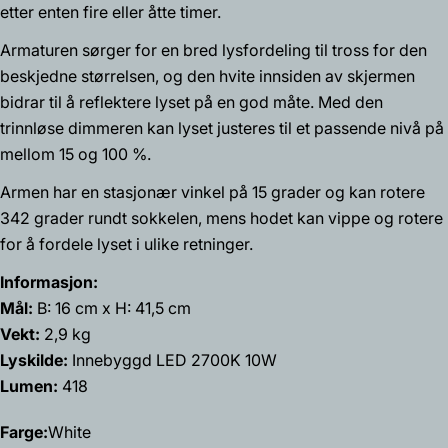
etter enten fire eller åtte timer.
Spør et spørsmål
Armaturen sørger for en bred lysfordeling til tross for den
Navnet
beskjedne størrelsen, og den hvite innsiden av skjermen
ditt
bidrar til å reflektere lyset på en god måte. Med den
Din
trinnløse dimmeren kan lyset justeres til et passende nivå på
epost
mellom 15 og 100 %.
Del dette produktet
Din
Armen har en stasjonær vinkel på 15 grader og kan rotere
telefon
Kopiere
Dele
342 grader rundt sokkelen, mens hodet kan vippe og rotere
Din
for å fordele lyset i ulike retninger.
Del
Del
Fest
beskjed
på
på
på
Informasjon:
Facebook
X
Pinterest
Mål:
B: 16 cm x H: 41,5 cm
Feltene merket med * er obligatoriske.
Vekt:
2,9 kg
Lyskilde:
Innebyggd LED 2700K 10W
Send spørsmål
Lumen:
418
Farge:
White