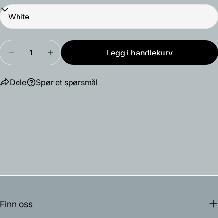
Mengde
Legg i handlekurv
Reduser antallet for NJP Mini bordlampe
Øk antallet for NJP Mini bordlampe
Dele
Spør et spørsmål
Finn oss