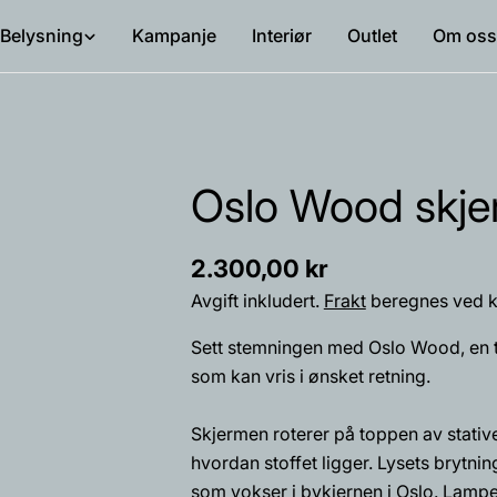
Belysning
Kampanje
Interiør
Outlet
Om oss
Oslo Wood skj
Vanlig
2.300,00 kr
pris
Avgift inkludert.
Frakt
beregnes ved k
Sett stemningen med Oslo Wood, en t
som kan vris i ønsket retning.
Skjermen roterer på toppen av stativ
hvordan stoffet ligger. Lysets brytni
som vokser i bykjernen i Oslo. Lampe