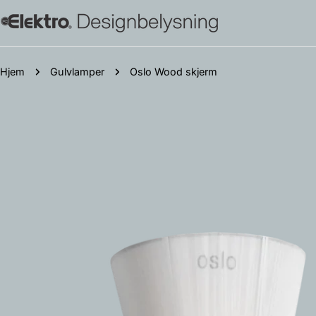
Hopp
til
innholdet
Hjem
Gulvlamper
Oslo Wood skjerm
Gå
til
produktinformasjon