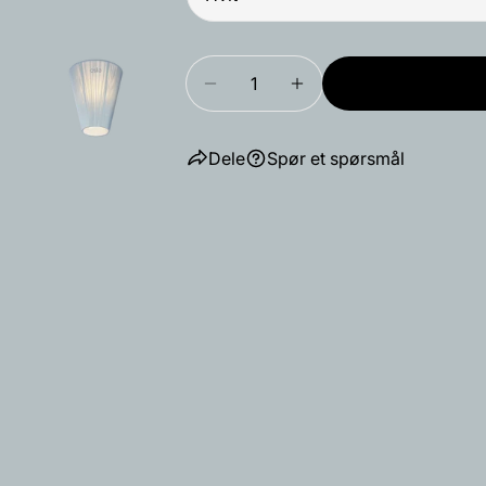
Mengde
Reduser antallet for Oslo Wo
Øk antallet for Osl
Dele
Spør et spørsmål