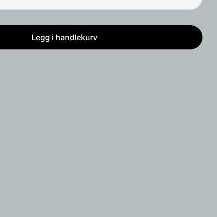
Legg i handlekurv
od skjerm
o Wood skjerm