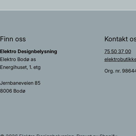
Finn oss
Kontakt o
Elektro Designbelysning
75 50 37 00
Elektro Bodø as
elektrobutikk
Energihuset, 1. etg
Org. nr. 9864
Jernbaneveien 85
8006 Bodø