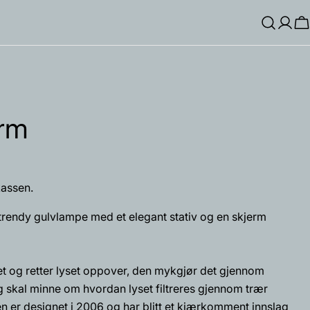
Log
H
Inn
erm
assen.
rendy gulvlampe med et elegant stativ og en skjerm
et og retter lyset oppover, den mykgjør det gjennom
ng skal minne om hvordan lyset filtreres gjennom trær
Spør et spørsmål
n er designet i 2006 og har blitt et kjærkomment innslag