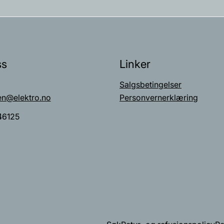
ss
Linker
Salgsbetingelser
en@elektro.no
Personvernerklæring
46125