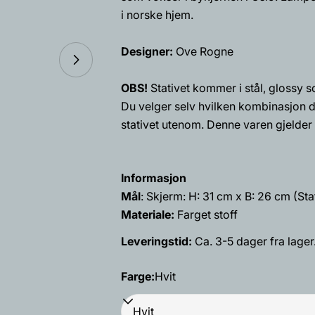
Navnet
i norske hjem.
ditt
Designer:
Ove Rogne
Din
Åpne media 11 i modal
epost
Del dette 
OBS!
Stativet kommer i stål, glossy sor
Din
telefon
Du velger selv hvilken kombinasjon du
Dele
stativet utenom. Denne varen gjeld
Din
Del
Del
beskjed
på
på
Facebook
X
Informasjon
Mål
: Skjerm: H: 31 cm x B: 26 cm (Sta
Feltene merke
Materiale:
Farget stoff
Leveringstid:
Ca. 3-5 dager fra lager.
Farge:
Hvit