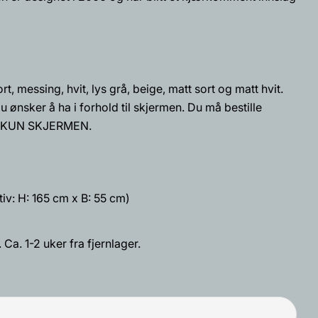
Åpne media 12 i mo
produktet
t, messing, hvit, lys grå, beige, matt sort og matt hvit.
 ønsker å ha i forhold til skjermen. Du må bestille
Kopiere
er KUN SKJERMEN.
Fest
på
Pinterest
tiv: H: 165 cm x B: 55 cm)
t med * er obligatoriske.
Send spørsmål
 Ca. 1-2 uker fra fjernlager.