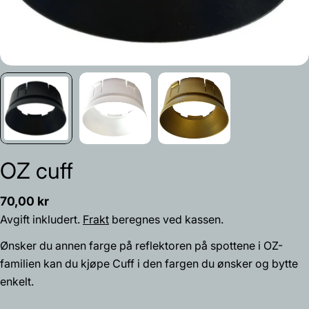
OZ cuff
Vanlig
70,00 kr
Spør et spørsmål
pris
Avgift inkludert.
Frakt
beregnes ved kassen.
Navnet
Ønsker du annen farge på reflektoren på spottene i OZ-
ditt
familien kan du kjøpe Cuff i den fargen du ønsker og bytte
Din
enkelt.
epost
Del dette produktet