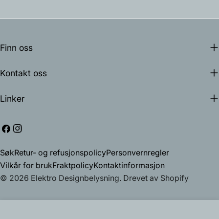
Finn oss
Kontakt oss
Linker
Facebook
Instagram
Søk
Retur- og refusjonspolicy
Personvernregler
Vilkår for bruk
Fraktpolicy
Kontaktinformasjon
© 2026
Elektro Designbelysning
.
Drevet av Shopify
Legg i handlekurv