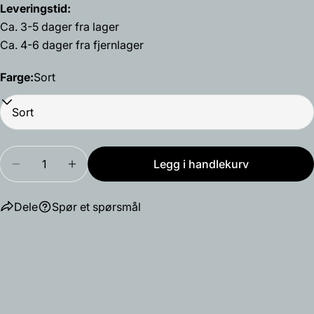
Leveringstid:
Din
telefon
Ca. 3-5 dager fra lager
Kopiere
Dele
Ca. 4-6 dager fra fjernlager
Din
Del
Del
Fest
beskjed
på
på
på
Farge:
Sort
Facebook
X
Pinterest
Feltene merket med * er obligatoriske.
Send spørsmål
Mengde
Legg i handlekurv
Reduser antallet for OZ cuff
Øk antallet for OZ cuff
Dele
Spør et spørsmål