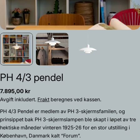
PH 4/3 pendel
Vanlig
7.895,00 kr
pris
Avgift inkludert.
Frakt
beregnes ved kassen.
PH 4/3 Pendel er medlem av PH 3-skjermsfamilen, og
Spør et spørsmål
prinsippet bak PH 3-skjermslampen ble skapt i løpet av tre
Navnet
hektiske måneder vinteren 1925-26 for en stor utstilling i
ditt
København, Danmark kalt “Forum”.