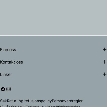
Finn oss
Kontakt oss
Linker
Facebook
Instagram
Søk
Retur- og refusjonspolicy
Personvernregler