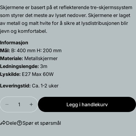
Din
Skjermene er basert på et reflekterende tre-skjermssystem
epost
som styrer det meste av lyset nedover. Skjermene er laget
Del dette produktet
Din
av metall og malt hvite for å sikre at lysdistribusjonen blir
telefon
Kopiere
jevn og komfortabel.
Dele
Din
Del
Del
Fest
Informasjon
beskjed
på
på
på
Mål:
B: 400 mm H: 200 mm
Facebook
X
Pinterest
Materiale:
Metallskjermer
Ledningslengde:
3m
Feltene merket med * er obligatoriske.
Lyskilde:
E27 Max 60W
Send spørsmål
Leveringstid:
Ca. 1-2 uker
Mengde
Legg i handlekurv
Reduser antallet for PH 4/3 pendel
Øk antallet for PH 4/3 pendel
Dele
Spør et spørsmål