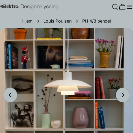
Hopp
Hand
til
innholdet
Hjem
Louis Poulsen
PH 4/3 pendel
Gå
til
produktinformasjon
Åpne media 0 i modal