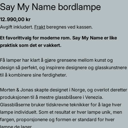
Say My Name bordlampe
Vanlig
12.990,00 kr
pris
Avgift inkludert.
Frakt
beregnes ved kassen.
Et favorittvalg for moderne rom. Say My Name er like
praktisk som det er vakkert.
Få lamper har klart å gjøre grensene mellom kunst og
design så perfekt, og inspirere designere og glasskunstnere
til å kombinere sine ferdigheter.
Morten & Jonas skapte designet i Norge, og overlot deretter
produksjonen til å mestre glassblåsere i Venezia.
Spør et spørsmål
Glassblåserne bruker tidskrevne teknikker for å lage hver
Navnet
lampe individuelt. Som et resultat er hver lampe unik, men
ditt
fargen, proporsjonene og formen er standard for hver
Din
lampe de lager.