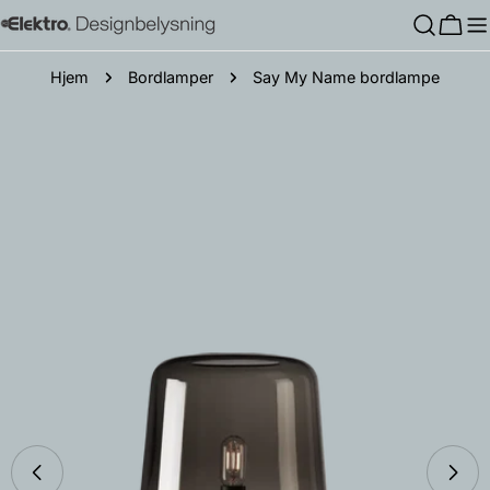
Hopp
Hand
til
innholdet
Hjem
Bordlamper
Say My Name bordlampe
Gå
til
produktinformasjon
Åpne media 4 i modal