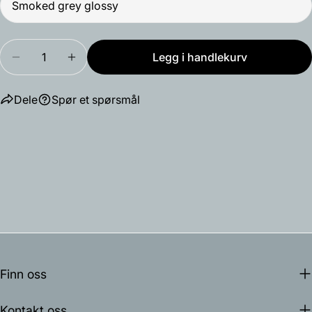
Mengde
Legg i handlekurv
Reduser antallet for Say My Name bordlampe
Øk antallet for Say My Name bordlampe
Dele
Spør et spørsmål
Finn oss
Kontakt oss