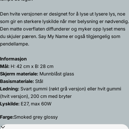
epost
Del dette produktet
Den hvite versjonen er designet for å lyse ut lysere lys, noe
Din
telefon
som gir en sterkere lyskilde når mer belysning er nødvendig.
Kopiere
Dele
Den matte overflaten diffunderer og myker opp lyset mens
Din
Del
Del
Fest
beskjed
du skjuler pæren. Say My Name er også tilgjengelig som
på
på
på
pendellampe.
Facebook
X
Pinterest
Informasjon
Feltene merket med * er obligatoriske.
Mål:
H: 42 cm x B: 28 cm
Send spørsmål
Skjerm materiale:
Munnblåst glass
Basismateriale:
Stål
Ledning:
Svart gummi (røkt grå versjon) eller hvit gummi
(hvit versjon), 200 cm med bryter
Lyskilde:
E27, max 60W
Farge:
Smoked grey glossy