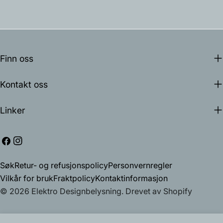
Finn oss
Kontakt oss
Linker
Facebook
Instagram
Søk
Retur- og refusjonspolicy
Personvernregler
Vilkår for bruk
Fraktpolicy
Kontaktinformasjon
© 2026
Elektro Designbelysning
.
Drevet av Shopify