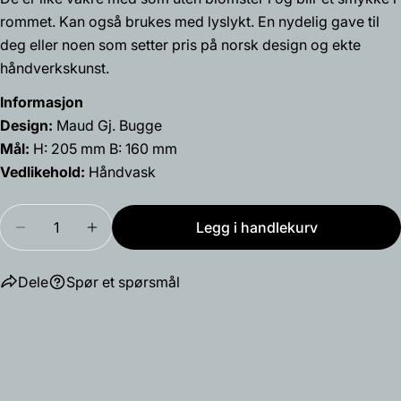
Del dette produktet
Din
rommet. Kan også brukes med lyslykt. En nydelig gave til
telefon
deg eller noen som setter pris på norsk design og ekte
Kopiere
Dele
håndverkskunst.
Din
Del
Del
Fest
beskjed
Informasjon
på
på
på
Facebook
X
Pinterest
Design:
Maud Gj. Bugge
Mål:
H: 205 mm B: 160 mm
Feltene merket med * er obligatoriske.
Vedlikehold:
Håndvask
Send spørsmål
Mengde
Legg i handlekurv
Reduser antallet for Sine vase
Øk antallet for Sine vase
Dele
Spør et spørsmål