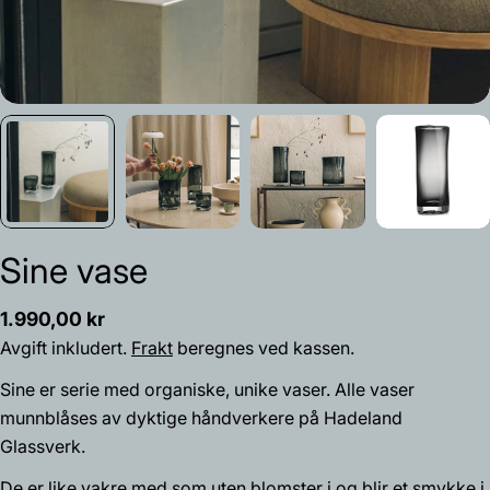
Sine vase
Vanlig
1.990,00 kr
pris
Avgift inkludert.
Frakt
beregnes ved kassen.
Spør et spørsmål
Sine er serie med organiske, unike vaser. Alle vaser
Navnet
ditt
munnblåses av dyktige håndverkere på Hadeland
Glassverk.
Din
epost
De er like vakre med som uten blomster i og blir et smykke i