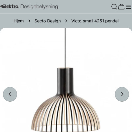
Hopp
Hand
til
innholdet
Hjem
Secto Design
Victo small 4251 pendel
Gå
til
produktinformasjon
Åpne media 6 i modal