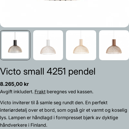
Victo small 4251 pendel
Vanlig
8.265,00 kr
pris
Avgift inkludert.
Frakt
beregnes ved kassen.
Victo inviterer til å samle seg rundt den. En perfekt
interiørdetalj over et bord, som også gir et varmt og koselig
lys. Lampen er håndlagd i formpresset bjørk av dyktige
Spør et spørsmål
håndverkere i Finland.