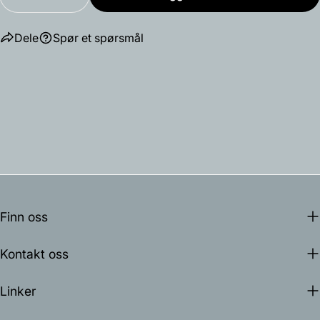
Reduser antallet for Victo small 4251 pendel
Øk antallet for Victo small 4251 pendel
Dele
Spør et spørsmål
Finn oss
Kontakt oss
Linker