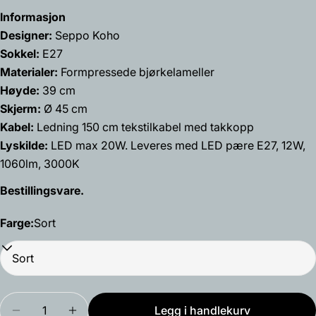
Navnet
Informasjon
ditt
Designer:
Seppo Koho
Din
Sokkel:
E27
epost
Materialer:
Formpressede bjørkelameller
Del dette produktet
Din
Høyde:
39 cm
telefon
Kopiere
Skjerm:
Ø 45 cm
Dele
Din
Kabel:
Ledning 150 cm tekstilkabel med takkopp
Del
Del
Fest
beskjed
Lyskilde:
LED max 20W. Leveres med LED pære E27, 12W,
på
på
på
Facebook
X
Pinterest
1060lm, 3000K
Bestillingsvare.
Feltene merket med * er obligatoriske.
Farge:
Sort
Send spørsmål
Mengde
Legg i handlekurv