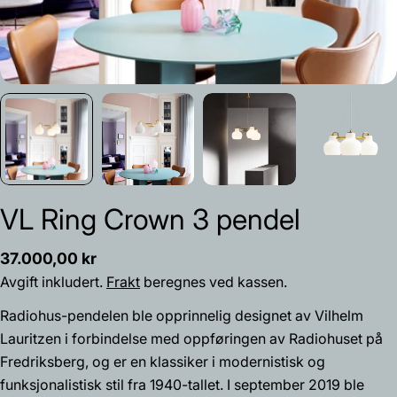
VL Ring Crown 3 pendel
Vanlig
37.000,00 kr
pris
Avgift inkludert.
Frakt
beregnes ved kassen.
Radiohus-pendelen ble opprinnelig designet av Vilhelm
Lauritzen i forbindelse med oppføringen av Radiohuset på
Fredriksberg, og er en klassiker i modernistisk og
Spør et spørsmål
funksjonalistisk stil fra 1940-tallet. I september 2019 ble
Navnet