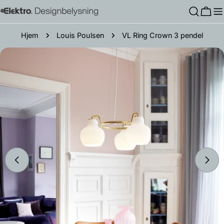
Hopp
Hand
til
innholdet
Hjem
Louis Poulsen
VL Ring Crown 3 pendel
Gå
til
produktinformasjon
Åpne media 0 i modal