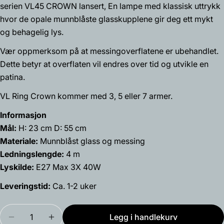
serien VL45 CROWN lansert, En lampe med klassisk uttrykk
ditt
hvor de opale munnblåste glasskupplene gir deg ett mykt
Din
og behagelig lys.
epost
Del dette produktet
Vær oppmerksom på at messingoverflatene er ubehandlet.
Din
Dette betyr at overflaten vil endres over tid og utvikle en
telefon
Kopiere
Dele
patina.
Din
Del
Del
Fest
beskjed
VL Ring Crown kommer med 3, 5 eller 7 armer.
på
på
på
Facebook
X
Pinterest
Informasjon
Mål:
H: 23 cm D: 55 cm
Feltene merket med * er obligatoriske.
Materiale:
Munnblåst glass og messing
Ledningslengde:
4 m
Send spørsmål
Lyskilde:
E27 Max 3X 40W
Leveringstid:
Ca. 1-2 uker
Mengde
Legg i handlekurv
Reduser antallet for VL Ring Crown 3 pendel
Øk antallet for VL Ring Crown 3 pendel